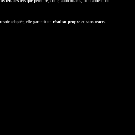
dus tenaces
tels que peinture, colle, autocollants, film adhésif ou
rasoir adaptée, elle garantit un
résultat propre et sans traces
.