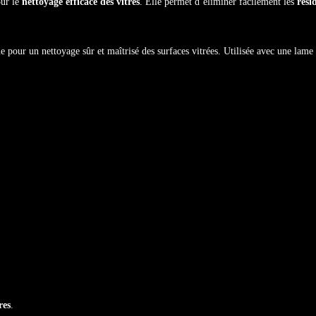
our le
nettoyage efficace des vitres
. Elle permet d’éliminer facilement les
rési
e pour un nettoyage sûr et maîtrisé des surfaces vitrées. Utilisée avec une lame 
res
.