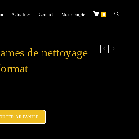
au
Actualités
Contact
Mon compte
0
lames de nettoyage
format
OUTER AU PANIER