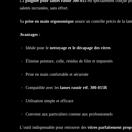
La
poignée pour lames rasoir 300-015
est spécialement conçue p
saletés incrustées, sans effort.
Sa
prise en main ergonomique
assure un contrôle précis de la lam
Avantages :
Idéale pour le
nettoyage et le décapage des vitres
Élimine peinture, colle, résidus de film et impuretés
Prise en main confortable et sécurisée
Compatible avec les
lames rasoir réf. 300-015R
Utilisation simple et efficace
Convient aux particuliers comme aux professionnels
L’outil indispensable pour retrouver des
vitres parfaitement prop