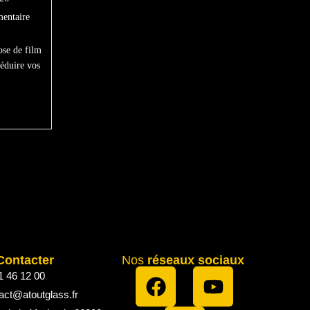
entaire
ose de film
réduire vos
Contacter
Nos
réseaux sociaux
1 46 12 00
act@atoutglass.fr