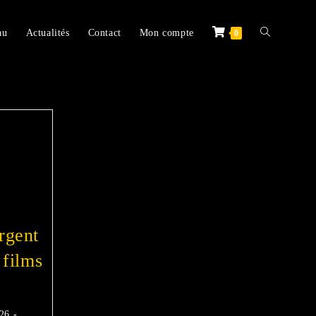
au
Actualités
Contact
Mon compte
0
rgent
 films
026