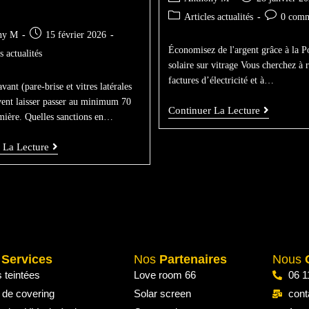
Articles actualités
0 comm
ny M
15 février 2026
Économisez de l'argent grâce à la P
s actualités
solaire sur vitrage Vous cherchez à 
factures d’électricité et à…
avant (pare-brise et vitres latérales
vent laisser passer au minimum 70
Continuer La Lecture
mière. Quelles sanctions en…
 La Lecture
s
Services
Nos
Partenaires
Nous
s teintées
Love room 66
06 1
 de covering
Solar screen
cont