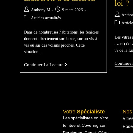
loi ?
Anthony M
9 mars 2026
Antho
Articles actualités
Article
Dans de nombreuses habitations, les fenêtres
Les vitres 
donnent directement sur la rue, sur un vis-à-
avant) doi
vis ou sur des voisins proches. Cette
% de la lu
situation…
Continuer
Continuer La Lecture
Votre
Spécialiste
No
Les spécialistes en Vitre
Vitre
teintée et Covering sur
Pose
Perpignan, Canet, Céret,