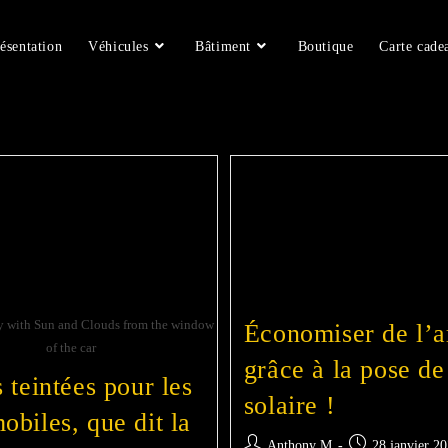
ésentation
Véhicules
Bâtiment
Boutique
Carte cade
y with Sun and Clouds from the window
Économiser de l’a
of the car
grâce à la pose de
s teintées pour les
solaire !
obiles, que dit la
Anthony M
28 janvier 2