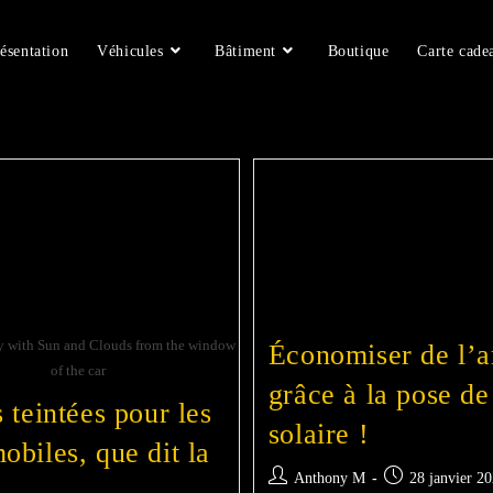
ésentation
Véhicules
Bâtiment
Boutique
Carte cade
y with Sun and Clouds from the window
Économiser de l’a
of the car
grâce à la pose de
s teintées pour les
solaire !
obiles, que dit la
Anthony M
28 janvier 2