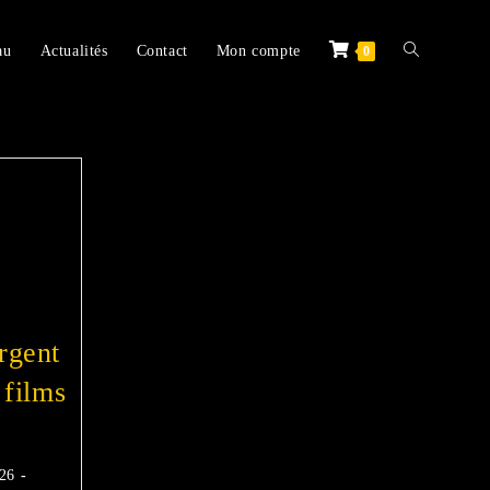
au
Actualités
Contact
Mon compte
0
rgent
 films
026