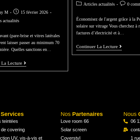
Articles actualités
0 comm
ny M
15 février 2026
Économisez de l'argent grâce à la P
s actualités
solaire sur vitrage Vous cherchez à 
factures d’électricité et à…
avant (pare-brise et vitres latérales
vent laisser passer au minimum 70
Continuer La Lecture
mière. Quelles sanctions en…
 La Lecture
s
Services
Nos
Partenaires
Nous
s teintées
Love room 66
06 1
 de covering
Solar screen
cont
ction UV, vis-à-vis et
Coverstyl
1 ru