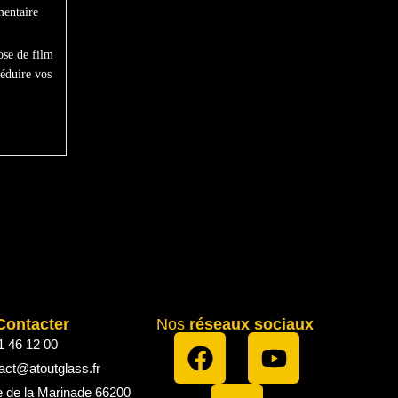
entaire
ose de film
réduire vos
Contacter
Nos
réseaux sociaux
1 46 12 00
act@atoutglass.fr
e de la Marinade 66200