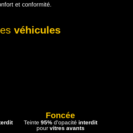
onfort et conformité.
les
véhicules
Foncée
terdit
Teinte
95%
d'opacité
interdit
pour
vitres avants