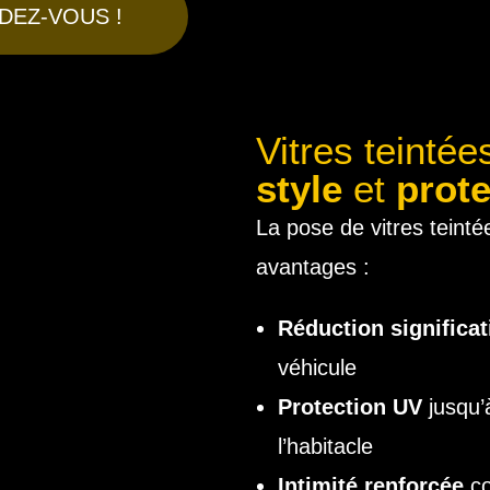
DEZ-VOUS !
Vitres teintée
style
et
prote
La pose de vitres teint
avantages :
Réduction significat
véhicule
Protection UV
jusqu’
l’habitacle
Intimité renforcée
co