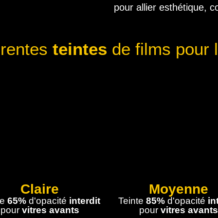
pour allier esthétique, c
férentes
teintes
de films pour 
Claire
Moyenne
te
65%
d'opacité
interdit
Teinte
85%
d'opacité
in
pour
vitres avants
pour
vitres avants