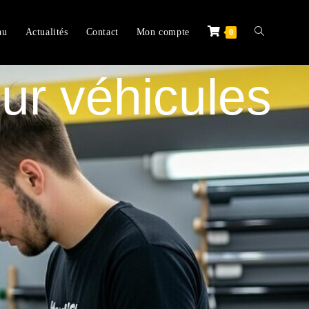
au
Actualités
Contact
Mon compte
0
our véhicules