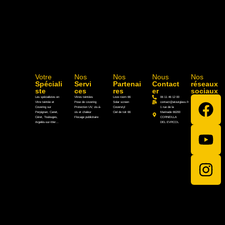
Votre
Nos
Nos
Nous
Nos
Spéciali
Servi
Partenai
Contact
réseaux
ste
ces
res
er
sociaux
Les spécialistes en
Vitres teintées
Love room 66
06 11 46 12 00
Vitre teintée et
Pose de covering
Solar screen
contact@atoutglass.fr
Covering sur
Protection UV, vis-à-
Coverstyl
1 rue de la
Perpignan, Canet,
vis et chaleur
Ciel de toit 66
Marinade 66200
Céret, Toulouges,
Flocage publicitaire
CORNEILLA
Argelés-sur-Mer…
DEL EVRCOL