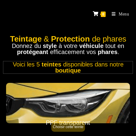
Menu
0
Teintage
&
Protection
de phares
Donnez du
style
à votre
véhicule
tout en
protégeant
efficacement vos
phares
.
Voici les 5
teintes
disponibles dans notre
boutique
PPF transparent
Choisir cette teinte