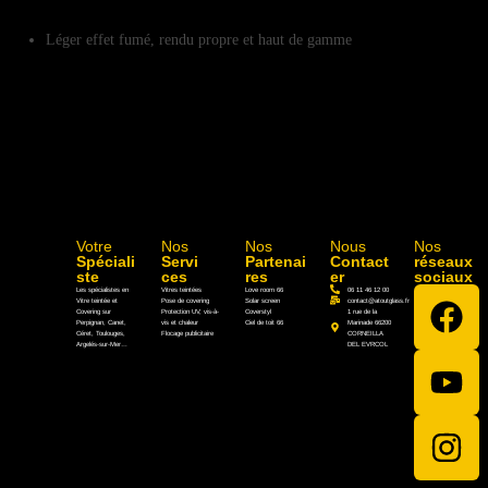
Léger effet fumé, rendu propre et haut de gamme
Votre
Nos
Nos
Nous
Nos
Spéciali
Servi
Partenai
Contact
réseaux
ste
ces
res
er
sociaux
Les spécialistes en
Vitres teintées
Love room 66
06 11 46 12 00
Vitre teintée et
Pose de covering
Solar screen
contact@atoutglass.fr
Covering sur
Protection UV, vis-à-
Coverstyl
1 rue de la
Perpignan, Canet,
vis et chaleur
Ciel de toit 66
Marinade 66200
Céret, Toulouges,
Flocage publicitaire
CORNEILLA
Argelés-sur-Mer…
DEL EVRCOL