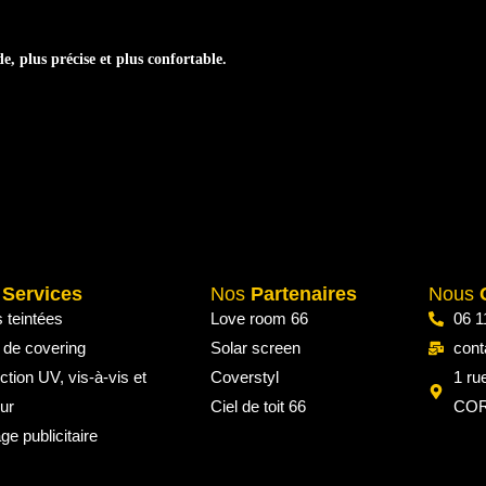
, plus précise et plus confortable.
s
Services
Nos
Partenaires
Nous
s teintées
Love room 66
06 1
 de covering
Solar screen
cont
ction UV, vis-à-vis et
Coverstyl
1 ru
ur
Ciel de toit 66
COR
ge publicitaire