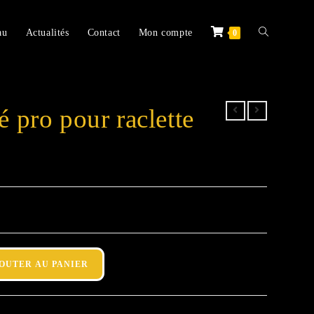
au
Actualités
Contact
Mon compte
0
é pro pour raclette
OUTER AU PANIER