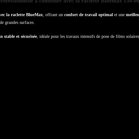
ofessionnelle à combiner avec la raclette Bluemax 150-0
vec la raclette BlueMax
, offrant un
confort de travail optimal
et une
meilleu
 de grandes surfaces.
n stable et sécurisée
, idéale pour les travaux intensifs de pose de films solair