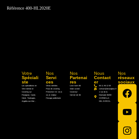
Référence 400-HL2020E
Votre
Nos
Nos
Nous
Nos
Spéciali
Servi
Partenai
Contact
réseaux
ste
ces
res
er
sociaux
Les spécialistes en
Vitres teintées
Love room 66
06 11 46 12 00
Vitre teintée et
Pose de covering
Solar screen
contact@atoutglass.fr
Covering sur
Protection UV, vis-à-
Coverstyl
1 rue de la
Perpignan, Canet,
vis et chaleur
Ciel de toit 66
Marinade 66200
Céret, Toulouges,
Flocage publicitaire
CORNEILLA
Argelés-sur-Mer…
DEL EVRCOL