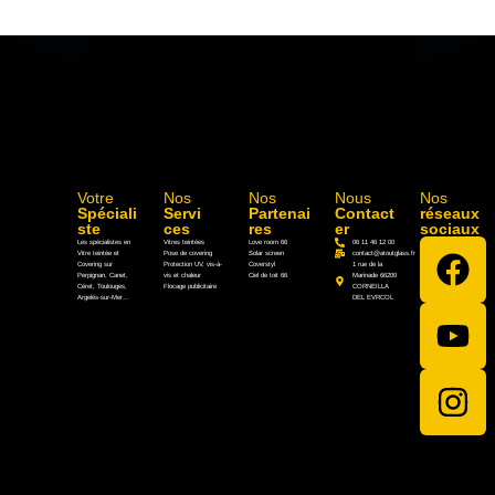
Votre
Nos
Nos
Nous
Nos
Spéciali
Servi
Partenai
Contact
réseaux
ste
ces
res
er
sociaux
Les spécialistes en
Vitres teintées
Love room 66
06 11 46 12 00
Vitre teintée et
Pose de covering
Solar screen
contact@atoutglass.fr
Covering sur
Protection UV, vis-à-
Coverstyl
1 rue de la
Perpignan, Canet,
vis et chaleur
Ciel de toit 66
Marinade 66200
Céret, Toulouges,
Flocage publicitaire
CORNEILLA
Argelés-sur-Mer…
DEL EVRCOL