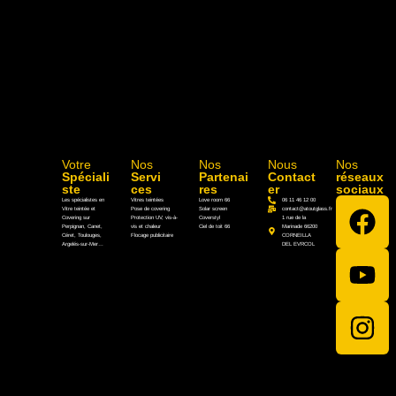
Votre
Nos
Nos
Nous
Nos
Spéciali
Servi
Partenai
Contact
réseaux
ste
ces
res
er
sociaux
Les spécialistes en
Vitres teintées
Love room 66
06 11 46 12 00
Vitre teintée et
Pose de covering
Solar screen
contact@atoutglass.fr
Covering sur
Protection UV, vis-à-
Coverstyl
1 rue de la
Perpignan, Canet,
vis et chaleur
Ciel de toit 66
Marinade 66200
Céret, Toulouges,
Flocage publicitaire
CORNEILLA
Argelés-sur-Mer…
DEL EVRCOL