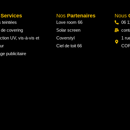
s
Services
Nos
Partenaires
Nous
s teintées
Love room 66
06 1
 de covering
Solar screen
cont
ction UV, vis-à-vis et
Coverstyl
1 ru
ur
Ciel de toit 66
COR
ge publicitaire