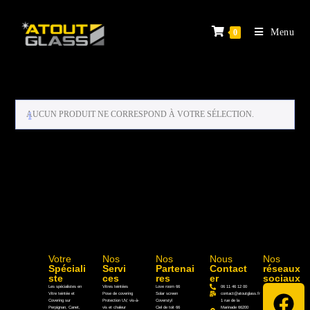
Menu
0
AUCUN PRODUIT NE CORRESPOND À VOTRE SÉLECTION.
Votre
Nos
Nos
Nous
Nos
Spéciali
Servi
Partenai
Contact
réseaux
ste
ces
res
er
sociaux
Les spécialistes en
Vitres teintées
Love room 66
06 11 46 12 00
Vitre teintée et
Pose de covering
Solar screen
contact@atoutglass.fr
Covering sur
Protection UV, vis-à-
Coverstyl
1 rue de la
Perpignan, Canet,
vis et chaleur
Ciel de toit 66
Marinade 66200