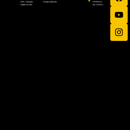
Céret, Toulouges,
Flocage publicitaire
CORNEILLA
Argelés-sur-Mer…
DEL EVRCOL